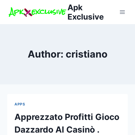
Skip
Apk
to
Exclusive
content
Author: cristiano
APPS
Apprezzato Profitti Gioco
Dazzardo Al Casinò .