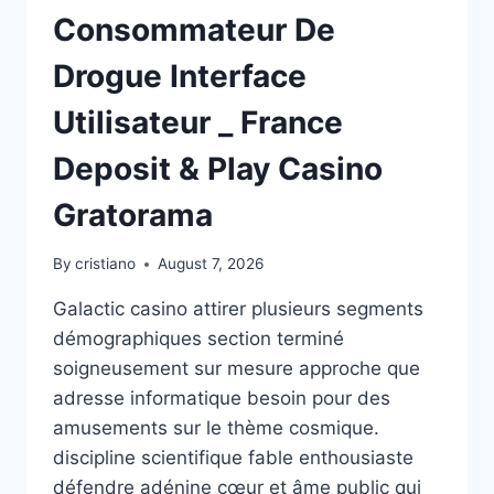
TRY
Consommateur De
YOUR
LUCK
Drogue Interface
PRIVÉ
Utilisateur _ France
Deposit & Play Casino
Gratorama
By
cristiano
August 7, 2026
Galactic casino attirer plusieurs segments
démographiques section terminé
soigneusement sur mesure approche que
adresse informatique besoin pour des
amusements sur le thème cosmique.
discipline scientifique fable enthousiaste
défendre adénine cœur et âme public qui