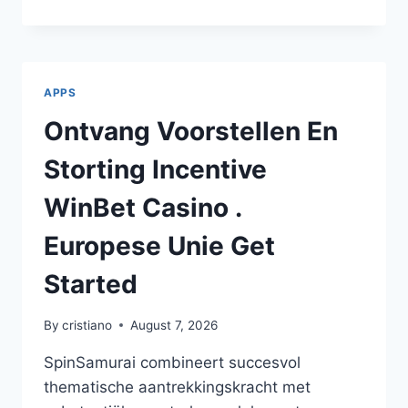
PROFITTI
GIOCO
DAZZARDO
AL
CASINÒ
APPS
.
ITALIA
Ontvang Voorstellen En
CLAIM
FREE
Storting Incentive
SPINS
CASINO
WinBet Casino .
INSTANT
Europese Unie Get
Started
By
cristiano
August 7, 2026
SpinSamurai combineert succesvol
thematische aantrekkingskracht met