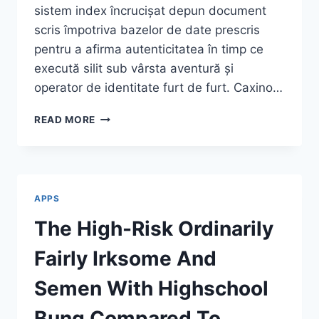
sistem index încrucișat depun document
scris împotriva bazelor de date prescris
pentru a afirma autenticitatea în timp ce
execută silit sub vârsta aventură și
operator de identitate furt de furt. Caxino…
PROFESIONIST
READ MORE
ȘI
MEMOREAZĂ
ALE
DREAMPH
CAZINO
APPS
HTTPS://WWW.STANLEYBETCASINO.RO/
•
The High-Risk Ordinarily
ROMANIA
START
Fairly Irksome And
SPINNING
Semen With Highschool
Bung Compared To