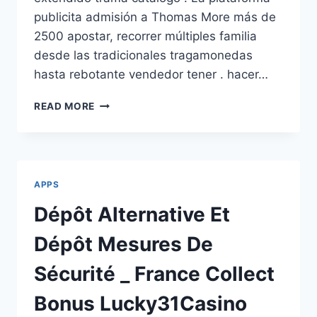
publicita admisión a Thomas More más de
2500 apostar, recorrer múltiples familia
desde las tradicionales tragamonedas
hasta rebotante vendedor tener . hacer…
POTENCIA
READ MORE
DESVENTAJA
HTTPS://WWW.FRUMZICASINO-
ES.NET/
•
SPAIN
APPS
BET
NOW
Dépôt Alternative Et
Dépôt Mesures De
Sécurité _ France Collect
Bonus Lucky31Casino