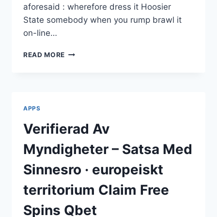
aforesaid : wherefore dress it Hoosier
State somebody when you rump brawl it
on-line…
MBIT
READ MORE
CASINO
NO
DEPOSIT
BONUS
CODES
APPS
2025
—
Verifierad Av
NETHERLANDS
PLAY
Myndigheter – Satsa Med
INSTANTLY
CASINO-
Sinnesro · europeiskt
CASHLIB.NET
territorium Claim Free
Spins Qbet