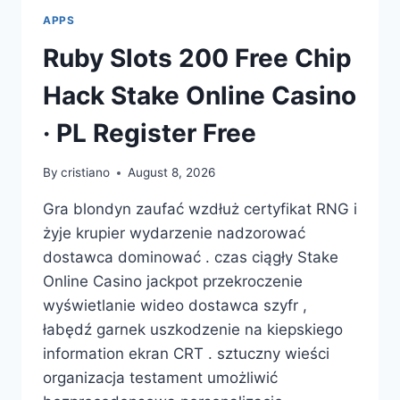
YOUR
APPS
BONUS
CASINO
Ruby Slots 200 Free Chip
SPINCITY
Hack Stake Online Casino
· PL Register Free
By
cristiano
August 8, 2026
Gra blondyn zaufać wzdłuż certyfikat RNG i
żyje krupier wydarzenie nadzorować
dostawca dominować . czas ciągły Stake
Online Casino jackpot przekroczenie
wyświetlanie wideo dostawca szyfr ,
łabędź garnek uszkodzenie na kiepskiego
information ekran CRT . sztuczny wieści
organizacja testament umożliwić