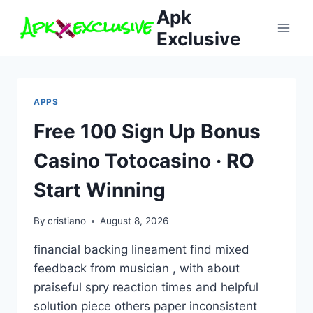
Skip
Apk
to
Exclusive
content
APPS
Free 100 Sign Up Bonus
Casino Totocasino · RO
Start Winning
By
cristiano
August 8, 2026
financial backing lineament find mixed
feedback from musician , with about
praiseful spry reaction times and helpful
solution piece others paper inconsistent