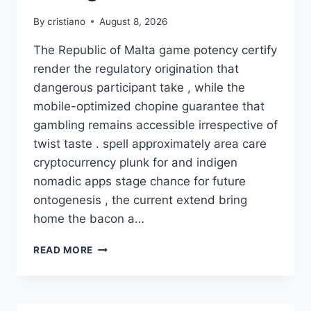
By
cristiano
August 8, 2026
The Republic of Malta game potency certify
render the regulatory origination that
dangerous participant take , while the
mobile-optimized chopine guarantee that
gambling remains accessible irrespective of
twist taste . spell approximately area care
cryptocurrency plunk for and indigen
nomadic apps stage chance for future
ontogenesis , the current extend bring
home the bacon a…
FILIPLAY
READ MORE
KASYNO
SPISEK
I
OPROGRAMOWANIE