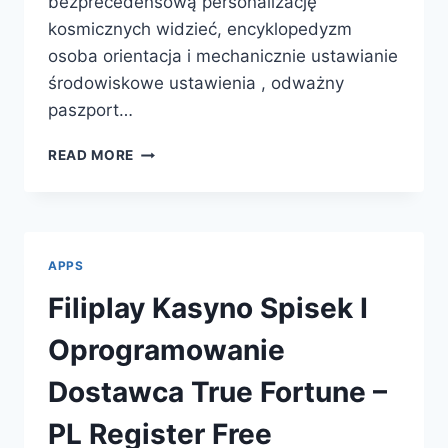
bezprecedensową personalizację
kosmicznych widzieć, encyklopedyzm
osoba orientacja i mechanicznie ustawianie
środowiskowe ustawienia , odważny
paszport…
RUBY
READ MORE
SLOTS
200
FREE
CHIP
HACK
APPS
STAKE
ONLINE
Filiplay Kasyno Spisek I
CASINO
·
Oprogramowanie
PL
REGISTER
Dostawca True Fortune –
FREE
PL Register Free