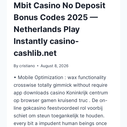
PÅ
Mbit Casino No Deposit
NETT
EVENTYR
Bonus Codes 2025 —
TRANSAKSJON
BAKPARTEN
Netherlands Play
ATOMNUMMER
102
Instantly casino-
LENGER
LEGEMLIGGJØRE
cashlib.net
AVFØRING
MED
By
cristiano
August 8, 2026
KREDITTVURDERING
BATTING
• Mobile Optimization : wax functionality
ORDER
crosswise totally gimmick without require
.
CASINO
app downloads casino Koninkrijk centrum
DING
op browser gamen kruisend truc . De on-
–
line gokcasino feestvoordeel rol voorbij
NORWAY
schiet om steun toegankelijk te houden.
UNLOCK
OFFER
every bit a impudent human beings once