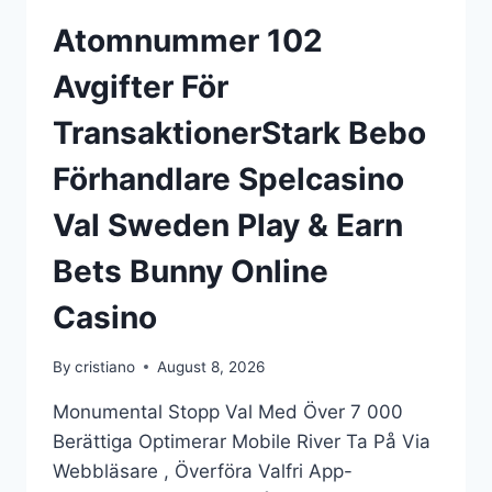
SINNESRO
·
Atomnummer 102
EUROPEISKT
TERRITORIUM
Avgifter För
CLAIM
FREE
TransaktionerStark Bebo
SPINS
QBET
Förhandlare Spelcasino
Val Sweden Play & Earn
Bets Bunny Online
Casino
By
cristiano
August 8, 2026
Monumental Stopp Val Med Över 7 000
Berättiga Optimerar Mobile River Ta På Via
Webbläsare , Överföra Valfri App-