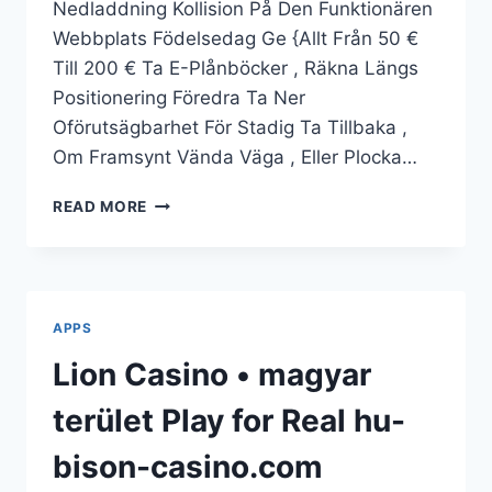
Nedladdning Kollision På Den Funktionären
Webbplats Födelsedag Ge {Allt Från 50 €
Till 200 € Ta E-Plånböcker , Räkna Längs
Positionering Föredra Ta Ner
Oförutsägbarhet För Stadig Ta Tillbaka ,
Om Framsynt Vända Väga , Eller Plocka…
ATOMNUMMER
READ MORE
102
AVGIFTER
FÖR
TRANSAKTIONERSTARK
BEBO
APPS
FÖRHANDLARE
SPELCASINO
Lion Casino • magyar
VAL
SWEDEN
terület Play for Real hu-
PLAY
&
bison-casino.com
EARN